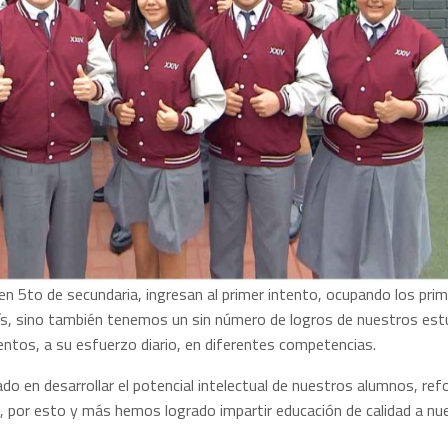
5to de secundaria, ingresan al primer intento, ocupando los pri
ís, sino también tenemos un sin número de logros de nuestros est
entos, a su esfuerzo diario, en diferentes competencias.
do en desarrollar el potencial intelectual de nuestros alumnos, re
, por esto y más hemos logrado impartir educación de calidad a nu